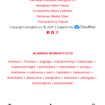
Kebijakan Data Pribadi
Trustworthy News Indikator
Pedoman Media Siber
Transparency Report
Copyright
wongkito.co
© 2021 | Support By
JEJARING WONGKITO.CO
trenasia
Floresku
jogjaaja
kabarminang
kabarsiger
•
•
•
•
•
makassarinsight
potretutara
hallomedan
soloaja
•
•
•
•
starbanjar
balinesia
sijori
halojatim
halopacitan
•
•
•
•
•
ibukotakini
jabarjuara
bangkoboi
eduwara
jatengaja
•
•
•
•
•
lyfebengkulu
pesenmakan
•