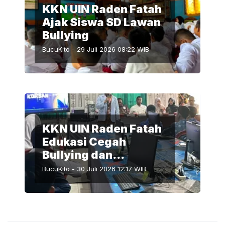
KKN UIN Raden Fatah
Ajak Siswa SD Lawan
Bullying
BucuKito
-
29 Juli 2026 08:22
WIB
KKN UIN Raden Fatah
Edukasi Cegah
Bullying dan
Pernikahan Dini
BucuKito
-
30 Juli 2026 12:17
WIB