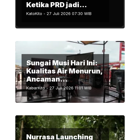
Ketika PRD jadi
Tumbal
KatoKito
-
27 Juli 2026 07:30
WIB
Sungai Musi Hari Ini:
Kualitas Air Menurun,
Ancaman
Mikroplastik, dan
KabarKito
-
27 Juli 2026 11:01
WIB
Pencemaran
Nurrasa Launching