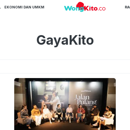
L
EKONOMI DAN UMKM
R
GayaKito