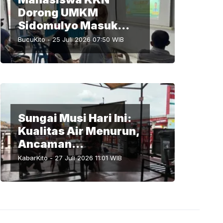
Dorong UMKM
Sidomulyo Masuk
Ekosistem Digital
BucuKito
-
25 Juli 2026 07:50
WIB
Sungai Musi Hari Ini:
Kualitas Air Menurun,
Ancaman
Mikroplastik, dan
KabarKito
-
27 Juli 2026 11:01
WIB
Pencemaran