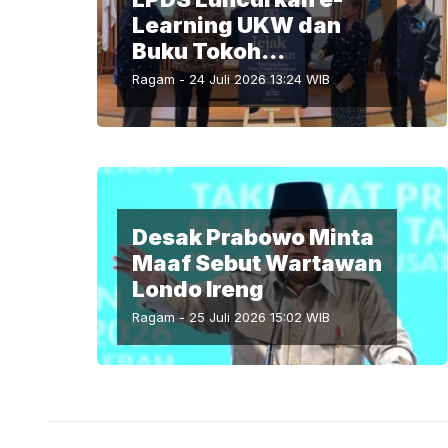
Learning UKW dan
Buku Tokoh
Perempuan Pers
Ragam
-
24 Juli 2026 13:24
WIB
Indonesia
Desak Prabowo Minta
Maaf Sebut Wartawan
Londo Ireng
Ragam
-
25 Juli 2026 15:02
WIB